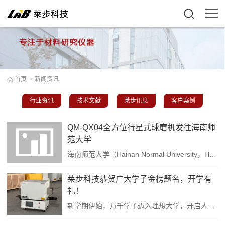
首页
>
新闻资讯
行业资讯
技术文献
莱步讯息
客户案例
QM-QX04全方位行星式球磨机发往海南师
范大学
海南师范大学（Hainan Normal University，HAINNU），简称海南师大，位于海南省海口市，是海南省人民政府与中华人民共和国教育部共建的一所全日制普通高等学校，入选中小学教师国家级培训计划、卓越教师培养计划、中西部高校基础能力建设工程、国家级大学生创新创业训练计划，是全国深化创新创业教育改革示范高校、教育部人工智能助推教师队伍建设试点单位、海南省重点大学，为联合国教科文组织中国...
莱步科技恭贺广大学子金榜题名，开学有
礼！
新学期伊始，万千学子迈入理想大学，开启人生新篇章。专业从事行星式球磨机、管式炉、箱式炉、气氛炉、晶体炉及熔炼炉等设备研发与制造的莱步科技，向所有考入大学的同学们致以最热烈的祝贺！莘莘学子寒窗苦读，终迎硕果。你们用努力与汗水书写青春，我们则以科技与匠心守护每一份科研梦想。莱步科技始终致力于为高校、科研院所及企业实验室提供稳定、高效、精准的加热与研磨设备，陪伴无数用户在材料合成、样品制备与工艺开发中攻...