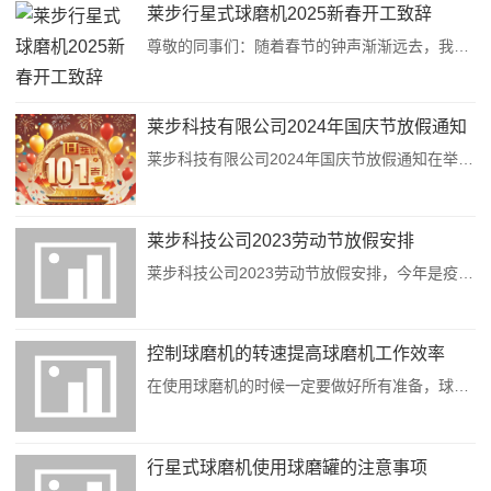
莱步行星式球磨机2025新春开工致辞
尊敬的同事们：随着春节的钟声渐渐远去，我们带着满满的祝福和新的希望，再次聚集在这个充满活力的工作场所。在这里，我谨代表莱步公司管理层，向大家致以最诚挚的问候和最热烈的欢迎，感谢大家准时回归，准备迎接新一年的挑战与机遇。过去的一年，我们共同经历了风风雨雨，也收获了成长与进步。每一个项目的成功，每一次客户的认可，都凝聚着大家的智慧和汗水。我们不仅在行星式球磨机业务上取得了可喜的成绩，更在团队建设和企业...
莱步科技有限公司2024年国庆节放假通知
莱步科技有限公司2024年国庆节放假通知在举国欢庆中华人民共和国成立之际，南京莱步科技实业有限公司（以下简称“莱步科技”）根据国家法定假日规定及公司运营情况，现就2024年国庆节期间的放假安排通知如下：放假时间：2024年10月1日至7日放假调休，共计7天。9月29日（星期日）、10月12日（星期六）为调休工作日。客户服务：在此期间，我们的客户服务团队将继续在线提供支持，用户可通过官方客服热线或电...
莱步科技公司2023劳动节放假安排
莱步科技公司2023劳动节放假安排，今年是疫情开放之后的第一个五一小长假，有外出旅游计划的小伙伴肯定很多。在这里我们祝辛勤工作的朋友们表示慰问，希望大家在外出旅行的时候，放宽心态，堵车，堵人的时候静下心来慢慢等候。我们放假的时候时间是4月29日到5月3日，五四青年节正常上班。...
控制球磨机的转速提高球磨机工作效率
在使用球磨机的时候一定要做好所有准备，球磨机的转速调节也是需要专业技巧的，如果转速问题调制不好，那么就会影响球磨机的生产，后果也是很严重的。对于球磨机的转速控制问题一直是大家所关注的，其实球磨机设备在进行矿物的研磨处理的时候，要用到的最多的就是对转速的控制理论，而实际操作也是要根据自己的感觉，在理论基础上，总结经验，才能对球磨机完美控制。根据多年积累的经验，实践指导大家如何更好的控制球磨机转速。磨...
行星式球磨机使用球磨罐的注意事项