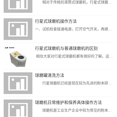
相对于传统的滚筒式球磨机，行星式球磨机最多可以装4个球磨罐，安装时要尽量保证每个球磨罐质量相同。有时候可能用不上4个，那可以装对称2个，装3个或者1个球磨罐会导致运行时受力不均匀。不仅会缩短行星式球磨机使用寿命，也会产生安全隐患。可以装材质不一样的球磨罐，但也是需要对角对称装，比如两个不锈钢球磨罐加两个玛瑙球磨罐，对角线上的容量要一样大小，还是...
行星式球磨机操作方法
一、试机检查接通电源，打开空气开关，再顺时针旋转安全开关，再启动运行开关。（安全开关为紧急情况下断开电源停机用，按下时为断开，顺时针旋转弹起状态为启动）试运行无故障后，即可进行下一步。二、装球与物料根据用户需要，获取最佳效果，通常大、中、小球搭配使用。大球用来配重与砸碎样品以及分散小球，小球用来混合及研磨样品。三、装罐把装好磨球和物料的球磨罐安装到设备的托罐上。①固定球磨罐②加固球磨罐③关闭设备机...
行星式球磨机与普通球磨机的区别
相信大家对行星式球磨机都有很好的了解。这种球磨机可以将物料粉碎成非常非常小的颗粒。是我们精细加工中必备的常用设备。但是为什么现在这种行星式球磨机与普通球磨机的区别在哪里呢？1、出料细度不同 出料细度是检验研磨机的一项重要指标。行星式球磨机以撞击力为主，挤压力和摩擦力为辅，可对样品进行精细研磨，可将样品研磨至微米级，甚至100纳米级。普通球磨机几乎都是撞击力。相比之下，不可能做到更细致...
球磨罐清洗方法
行星球磨机已经是现在较为先进的粉末研磨设备，由于造型新颖，占地面积小，功用全面，被电子、建材、陶瓷、化工、轻工、医药、美容、环保等部门广泛使用。行星球磨机之所以能够研磨到特别细微的物体，都是靠球磨罐来工作的。有些用户在用了一段时间后，发现球磨罐上会附着层次纷歧的物料，清洗成了用户比较头疼的问题。1、水洗最容易清洗的一种办法。水冲洗，加些洗刷剂即...
球磨机日常维护和保养具体操作方法
球磨机是工业生产企业中较为常见的粉末设备好选矿设备，作为高细度粉末机械之一，球磨机的工作强度较高，每次运行磨损的几率也较大。球磨机的磨损情况则直接决定了其工作效率，因此做好球磨机的日常维护和保养是至关重要的。球磨机首次使用的日常检修1、球磨机在第一次使用并连续运转一个月之后必须进行一次润滑油的更换，更换时所有润滑油清出，并彻底对球磨机进行清洗，...