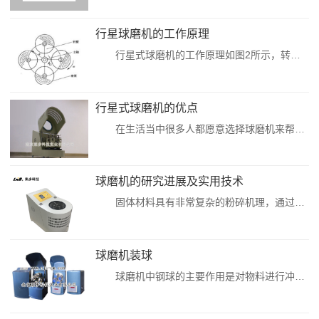
行星球磨机的工作原理
行星式球磨机的工作原理如图2所示，转臂（即行星架）上装有数个磨筒，磨筒除了绕自身轴以角速度w 旋转外，还绕固定主轴以角速度W 公转。磨筒内装有研磨体和粉料（统称为物料）。在公转作用下产生一定的离心力，通过自转导致物料之间的冲击和研磨，从而达到粉碎的目的。 这种磨机因有公转和自转两个参数，可方便...
行星式球磨机的优点
在生活当中很多人都愿意选择球磨机来帮助自己进行工作，因为使用球磨机可以为人们的生产生活节省大量的时间和精力，而且很多人可以通过使用球磨机帮助他们很快地解决了自己当前的难题。行星式球磨机是混和、细磨、小样制备、新产品研制和小批量生产高新技术材料的必备装置。广泛应用于地质、矿产、冶金、电子、建材、陶瓷、化工、轻工、医药、环保等部门。行星式球磨机的特...
球磨机的研究进展及实用技术
固体材料具有非常复杂的粉碎机理，通过对物料施加非常大的外力，材料中元素之间的化学键就会发生破碎，这也是物理粉碎方式的原理，球磨机从面世到现在，在各个行业领域当中的应用越来越广泛，尤其是矿业、冶金以及化工行业的发展离不开其实用技术，因而关于球磨机的研究也越来越多，近年来成果也非常显著，本文主要就球磨机的研究进展和实用技术进行分析探讨。一、球磨机的...
球磨机装球
球磨机中钢球的主要作用是对物料进行冲击破碎，同时也起到一定的研磨作用。因此，钢球进行级配的目的，就是要满足这两方面的要求。粉碎效果的好坏直接对粉磨效率产生影响，并最终影响球磨机产量，能否达到粉碎要求取决于钢球的级配是否合理，主要包括钢球大小、球径级数、各种规格球所占比例等。确定这些参数除了要考虑球磨机规格大小、球磨机内部结构、产品细度要求等因素...