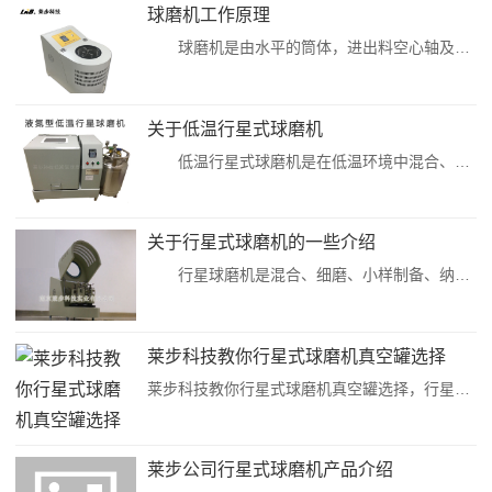
球磨机工作原理
球磨机是由水平的筒体，进出料空心轴及磨头等部分组成，筒体为长的圆筒，筒内装有研磨体，筒体为钢板制造，有钢制衬板与筒体固定，研磨体一般为钢制圆球，并按不同直径和一定比例装入筒中，研磨体也可用钢段。根据研磨物料的粒度加以选择，物料由球磨机进料端空心轴装入筒体内，当球磨机筒体转动时候，研磨体由于惯性和离心力作用，摩擦力的作用，使它附在筒体衬板上被筒体...
关于低温行星式球磨机
低温行星式球磨机是在低温环境中混合、细磨、新产品研制和小批量生产高新技术材料的必备装置。该产品体积小、功能全、效率高、噪声低，是科研单位、高等院校、企业实验室获取研究试样(每次实验可同时获得四个样品)的理想设备，广泛应用于土壤、地质、矿产、冶金、电子、建材、陶瓷、化工、轻工、医药、环保等部门。低温行星式球磨机在实验室中的到大家广泛的传播。因为它...
关于行星式球磨机的一些介绍
行星球磨机是混合、细磨、小样制备、纳米材料分散、新产品研制和小批量生产高新技术材料的必备装置。该产品体积小、功能全、效率高是科研单位、高等院校、企业实验室获取微颗粒研究试样（每次实验可同时获得四个样品）的理想设备，配用真空球磨罐，可在真空状态下磨制试样。 广泛应用于地质、矿产、冶金、...
莱步科技教你行星式球磨机真空罐选择
莱步科技教你行星式球磨机真空罐选择，行星式球磨机产品是莱步科技的一款利用行星运转原理，研发生产出来的材料前处理仪器设备。行星式球磨机可以根据不同材质的罐，配不同材质的磨球研磨相应的材料，可以达到理想的研磨状态。在众多的材料中，有几种情况需要用到真空罐：1，材料需要在真空zhuangtai下进行研磨，这种情况需要用到。具体有些材料可能还需要在真空手套箱里先操作完成；2，需要气体保护情况下才能保证材料...
莱步公司行星式球磨机产品介绍